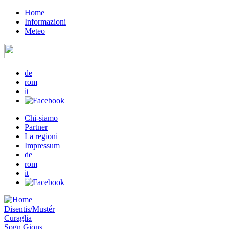
Home
Informazioni
Meteo
de
rom
it
Chi-siamo
Partner
La regioni
Impressum
de
rom
it
Disentis/Mustér
Curaglia
Sogn Gions