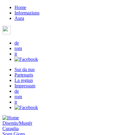
Home
Informaziuns
Aura
de
rom
it
Sur da nus
Partenaris
La regiun
Impressum
de
rom
it
Disentis/Mustér
Curaglia
Sogn Gions